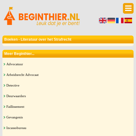
Boeken - Literatuur over het Strafrecht
Meer Beginthier...
Advocatuur
Arbeidsrecht Advocaat
Detective
Deurwaarders
Faillissement
Gevangenis
Incassobureau